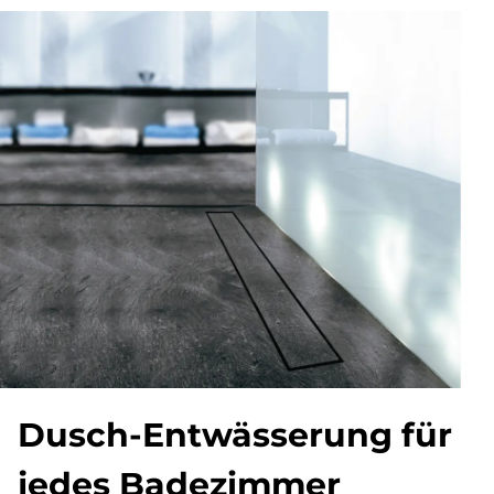
Dusch-Ent­wäs­se­rung für
je­des Ba­de­zim­mer