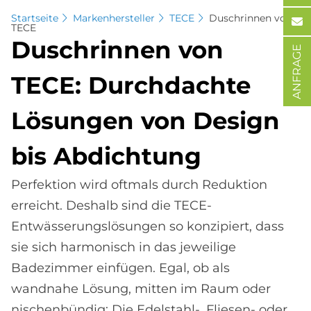
Startseite
Markenhersteller
TECE
Duschrinnen von
TECE
Dusch­rin­nen von
ANFRAGE
TECE: Durch­dach­te
Lö­sun­gen von De­sign
bis Ab­dich­tung
Perfektion wird oftmals durch Reduktion
erreicht. Deshalb sind die TECE-
Entwässerungslösungen so konzipiert, dass
sie sich harmonisch in das jeweilige
Badezimmer einfügen. Egal, ob als
wandnahe Lösung, mitten im Raum oder
nischenbündig: Die Edelstahl-, Fliesen- oder