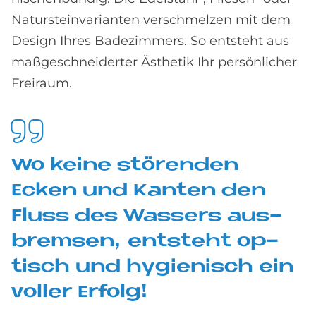
Natursteinvarianten verschmelzen mit dem
Design Ihres Badezimmers. So entsteht aus
maßgeschneiderter Ästhetik Ihr persönlicher
Freiraum.
Wo kei­ne stö­ren­den
Ecken und Kan­ten den
Fluss des Was­sers aus­
brem­sen, ent­steht op­
tisch und hy­gie­nisch ein
vol­ler Er­folg!