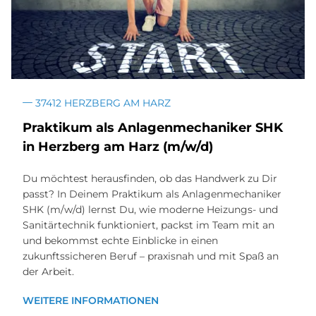
37412 HERZBERG AM HARZ
Prak­ti­kum als An­la­gen­me­cha­ni­ker SHK
in Herz­berg am Harz (m/w/d)
Du möchtest herausfinden, ob das Handwerk zu Dir
passt? In Deinem Praktikum als Anlagenmechaniker
SHK (m/w/d) lernst Du, wie moderne Heizungs- und
Sanitärtechnik funktioniert, packst im Team mit an
und bekommst echte Einblicke in einen
zukunftssicheren Beruf – praxisnah und mit Spaß an
der Arbeit.
WEITERE INFORMATIONEN