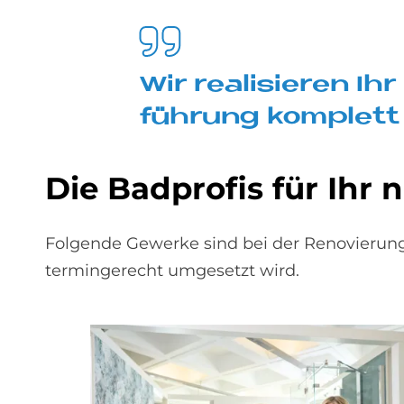
Wir rea­li­sie­ren 
füh­rung kom­ple­tt
Die Bad­pro­fis für Ihr 
Folgende Gewerke sind bei der Renovierung
termingerecht umgesetzt wird.