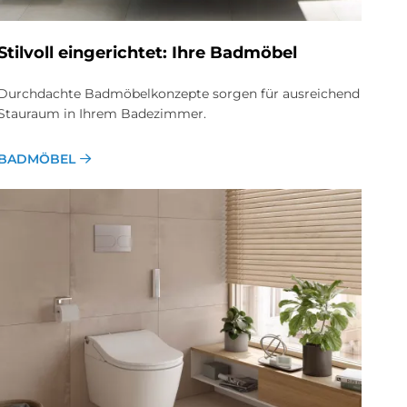
Stil­voll ein­ge­rich­tet: Ihre Bad­mö­bel
Durchdachte Badmöbelkonzepte sorgen für ausreichend
Stauraum in Ihrem Badezimmer.
BADMÖBEL