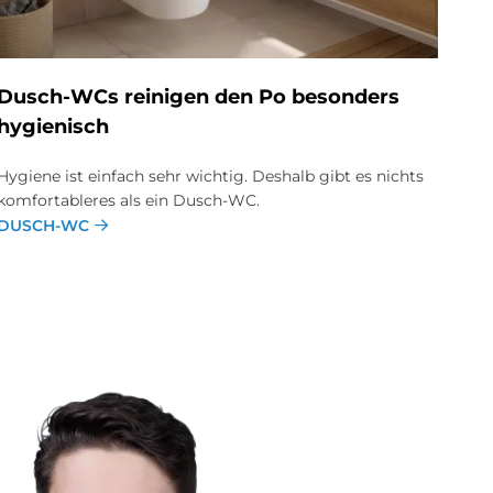
Dusch-WCs rei­ni­gen den Po be­son­ders
hy­gie­nisch
Hygiene ist einfach sehr wichtig. Deshalb gibt es nichts
komfortableres als ein Dusch-WC.
DUSCH-WC