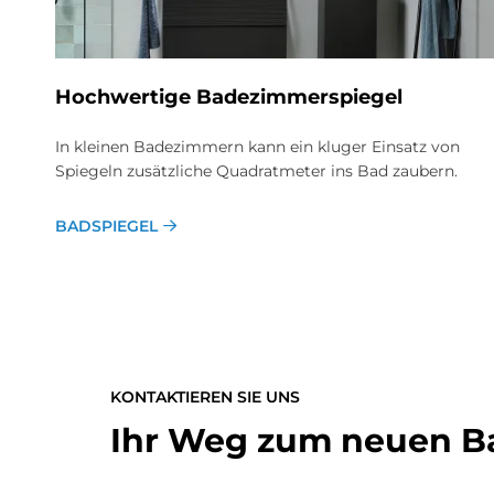
Hoch­wer­ti­ge Ba­de­zim­mer­spie­gel
In kleinen Badezimmern kann ein kluger Einsatz von
Spiegeln zusätzliche Quadratmeter ins Bad zaubern.
BADSPIEGEL
KONTAKTIEREN SIE UNS
Ihr Weg zum neuen B