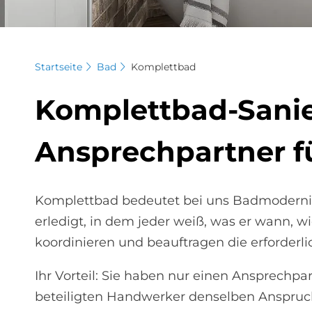
Startseite
Bad
Komplettbad
Kom­plett­bad-Sa­ni
An­sprech­part­ner fü
Komplettbad bedeutet bei uns Badmodernisi
erledigt, in dem jeder weiß, was er wann, w
koordinieren und beauftragen die erforderlic
Ihr Vorteil: Sie haben nur einen Ansprechpa
beteiligten Handwerker denselben Anspruch