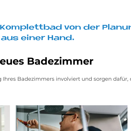
Ihr Kom­plett­bad von der Pla­
 aus ei­ner Hand.
neu­es Ba­de­zim­mer
 Ihres Badezimmers involviert und sorgen dafür,