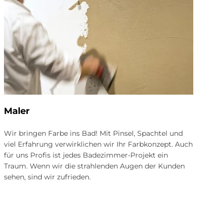
Ma­ler
Flie­
Wir bringen Farbe ins Bad! Mit Pinsel, Spachtel und
Mal e
viel Erfahrung verwirklichen wir Ihr Farbkonzept. Auch
Eleme
für uns Profis ist jedes Badezimmer-Projekt ein
den C
Traum. Wenn wir die strahlenden Augen der Kunden
essen
sehen, sind wir zufrieden.
Flies
versc