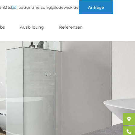
9 82 53
badundheizung@lodewick.de
Anfrage
bs
Ausbildung
Referenzen