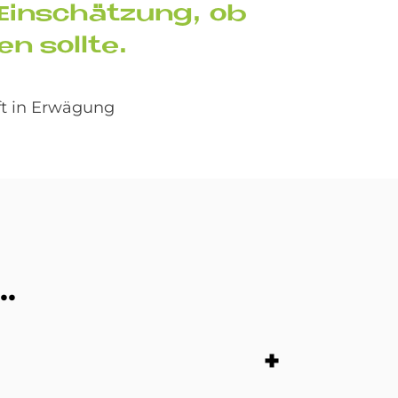
e Ein­schät­zung, ob
en soll­te.
ft in Erwägung
..