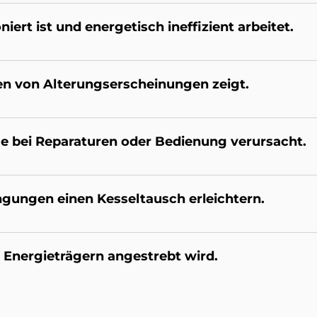
iert ist und en­er­ge­tisch in­ef­fi­zi­ent ar­bei­tet.
en von Al­te­rungs­er­schei­nun­gen zei­gt.
e bei Re­pa­ra­tu­ren oder Be­die­n­ung ver­ur­sacht.
n­gun­gen einen Kes­sel­tausch er­leich­tern.
 En­er­gie­trä­gern an­ge­stre­bt wird.