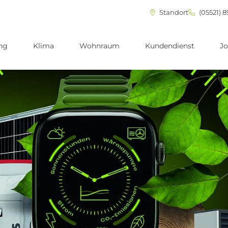
Standort
(05521) 8
ng
Klima
Wohnraum
Kundendienst
Jo