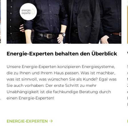
En­er­gie-Ex­per­ten be­hal­ten den Über­bli­ck
Unsere Energie-Experten konzipieren Energiesysteme,
die zu Ihnen und Ihrem Haus passen. Was ist machbar,
was ist sinnvoll, was wünschen Sie als Kunde? Egal was
Sie auch vorhaben: Der erste Schritt zu mehr
Unabhängigkeit ist die fachkundige Beratung durch
.
einen Energie-Experten!
ENERGIE-EXPERTEN