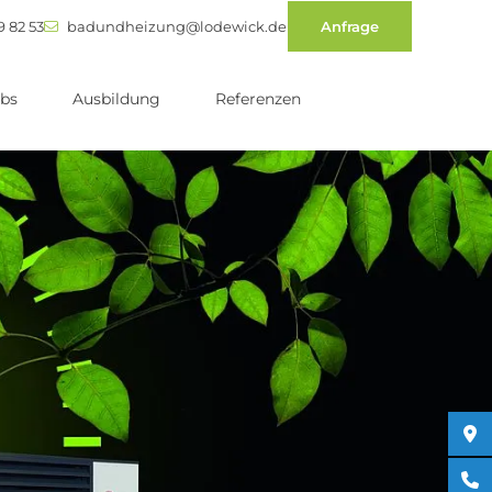
9 82 53
badundheizung@lodewick.de
Anfrage
bs
Ausbildung
Referenzen