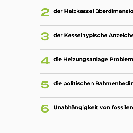
der Heiz­kes­sel über­di­men­sio­n
der Kes­sel ty­pi­sche An­zei­ch
die Hei­zungs­an­la­ge Pro­ble­m
die po­li­ti­schen Rah­men­be­di
Un­ab­hän­gig­keit von fos­si­len