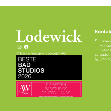
Kontak
Lodew
Hebbel
37412
© bad & heizung concept AG
badun
Bild
(05521
Bild