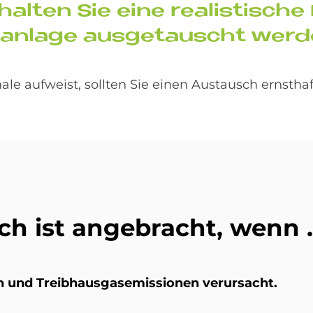
hal­ten Sie eine rea­li­sti­sch
an­la­ge aus­ge­tau­scht wer­d
e aufweist, sollten Sie einen Austausch ernstha
ch ist an­ge­bracht, wenn .
 und Treib­haus­gas­emis­sio­nen ver­ur­sacht.