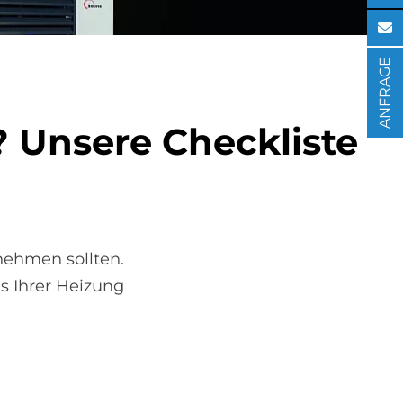
ANFRAGE
Un­se­re Check­li­ste
nehmen sollten.
s Ihrer Heizung