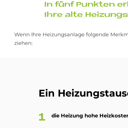
In fünf Punk­ten er­
Ihre alte Hei­zungs­
Wenn Ihre Heizungsanlage folgende Merkmal
ziehen:
Ein Hei­zungs­taus
die Hei­zung hohe Heiz­ko­sten