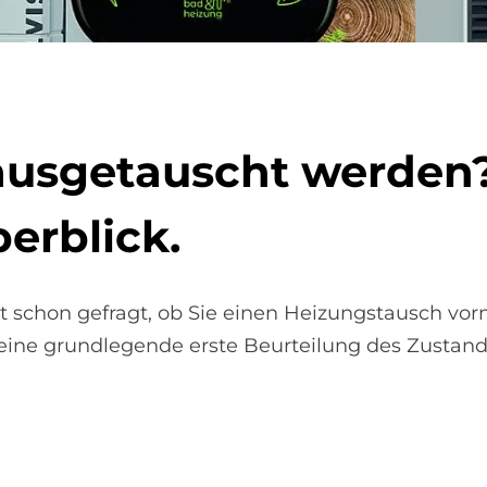
s­ge­tau­scht wer­den? 
er­bli­ck.
 schon gefragt, ob Sie einen Heizungstausch vor
eine grundlegende erste Beurteilung des Zustand