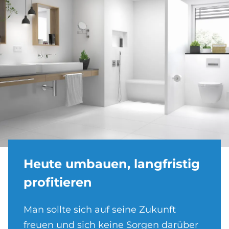
Heu­te um­bau­en, lang­fri­stig
pro­fi­tie­ren
Man sollte sich auf seine Zukunft
freuen und sich keine Sorgen darüber