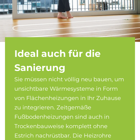
Ide­al auch für die
Sa­nie­rung
Sie müssen nicht völlig neu bauen, um
unsichtbare Wärmesysteme in Form
von Flächenheizungen in Ihr Zuhause
zu integrieren. Zeitgemäße
Fußbodenheizungen sind auch in
Trockenbauweise komplett ohne
Estrich nachrüstbar. Die Heizrohre