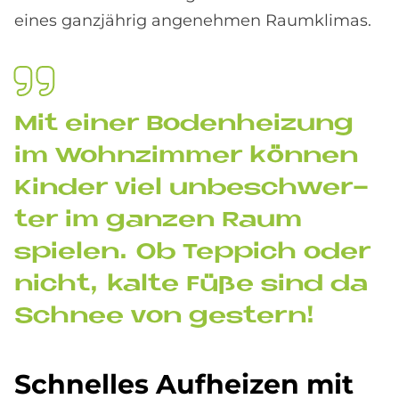
eines ganzjährig angenehmen Raumklimas.
Mit ei­ner Bo­den­hei­zung
im Wohn­zim­mer kön­nen
Kin­der viel un­be­schwer­
ter im gan­zen Raum
spie­len. Ob Tep­pich oder
nicht, kal­te Füße sind da
Schnee von ge­stern!
Schnel­les Auf­hei­zen mit