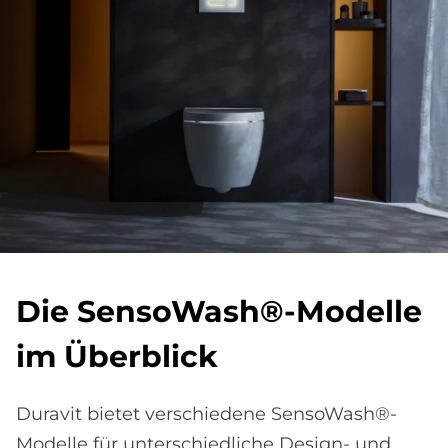
Die Sen­so­Wa­s­h®-Mo­del­le
im Über­bli­ck
Duravit bietet verschiedene SensoWash®-
Modelle für unterschiedliche Design- und