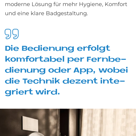
moderne Lösung für mehr Hygiene, Komfort
und eine klare Badgestaltung.
Die Be­die­n­ung er­fol­gt
kom­for­ta­bel per Fern­be­
die­n­ung oder App, wo­bei
die Tech­nik de­zent in­te­
griert wird.