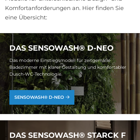
Komfortanforderungen an. Hier finden Sie
eine Übersicht:
DAS SEN­SO­WA­S­H® D-NEO
Das moderne Einstiegsmodell für zeitgemäße
Badezimmer mit klarer Gestaltung und komfortabler
Dusch-WC-Technologie.
SENSOWASH® D-NEO
DAS SEN­SO­WA­S­H® STAR­CK F