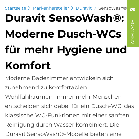
Startseite
Markenhersteller
Duravit
SensoWash®
Du­ra­vit Sen­so­Wa­s­h®:
ANFRAGE
Mo­der­ne Dusch-WCs
für mehr Hy­gie­ne und
Kom­fort
Moderne Badezimmer entwickeln sich
zunehmend zu komfortablen
Wohlfühlräumen. Immer mehr Menschen
entscheiden sich dabei für ein Dusch-WC, das
klassische WC-Funktionen mit einer sanften
Reinigung durch Wasser kombiniert. Die
Duravit SensoWash®-Modelle bieten eine